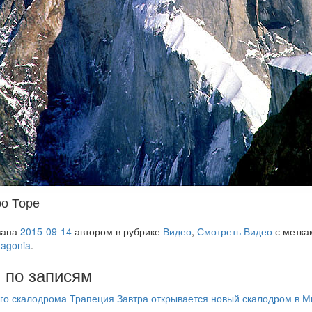
о Торе
вана
2015-09-14
автором
в рубрике
Видео
,
Смотреть Видео
с метк
tagonia
.
 по записям
го скалодрома Трапеция
Завтра открывается новый скалодром в 