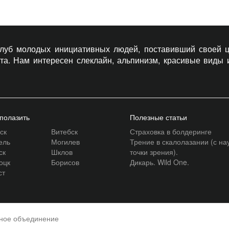
 клуб молодых инициативных людей, поставивший своей ц
рта. Нам интересен слеклайн, альпинизм, красивые виды
 полазить
Полезные статьи
ск
Витебск
Страховка в болдеринге
ель
Могилев
Трение в скалолазании (с на
ск
Шклов
точки зрения).
оцк
Борисов
Дикарь. Wild One.
ст
нное объединение