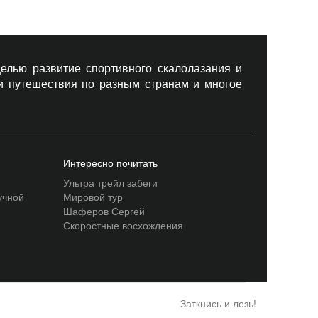
елью развитие спортивного скалолазания и
 и путешествия по разным странам и многое
Интересно почитать
Ультра трейл забеги
учной
Мировой тур
Шаферов Сергей
Скоростные восхождения
Заткнись и лезь!