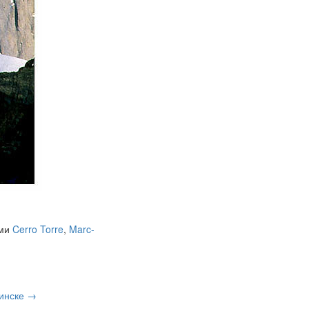
ами
Cerro Torre
,
Marc-
Минске
→