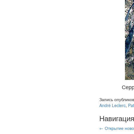
Серр
Запись опублико
André Leclerc
,
Pa
Навигация
←
Открытие ново