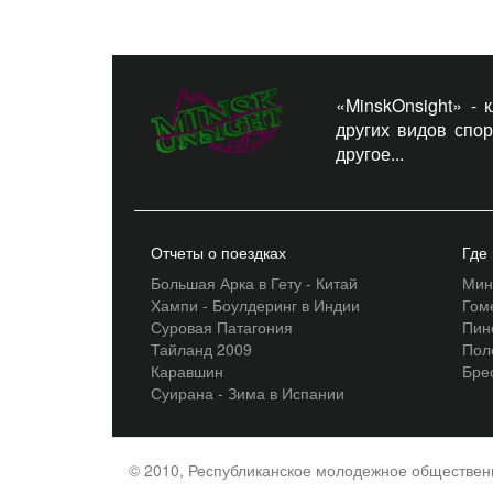
«MinskOnsight» -
других видов спо
другое...
Отчеты о поездках
Где
Большая Арка в Гету - Китай
Мин
Хампи - Боулдеринг в Индии
Гом
Суровая Патагония
Пин
Тайланд 2009
Пол
Каравшин
Бре
Суирана - Зима в Испании
© 2010, Республиканское молодежное обществе