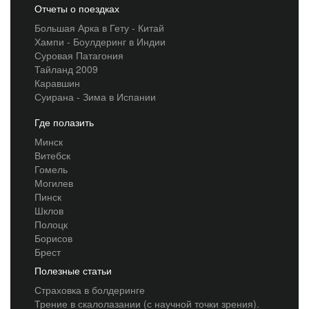
Отчеты о поездках
Большая Арка в Гету - Китай
Хампи - Боулдеринг в Индии
Суровая Патагония
Тайланд 2009
Каравшин
Суирана - Зима в Испании
Где полазить
Минск
Витебск
Гомель
Могилев
Пинск
Шклов
Полоцк
Борисов
Брест
Полезные статьи
Страховка в болдеринге
Трение в скалолазании (с научной точки зрения).