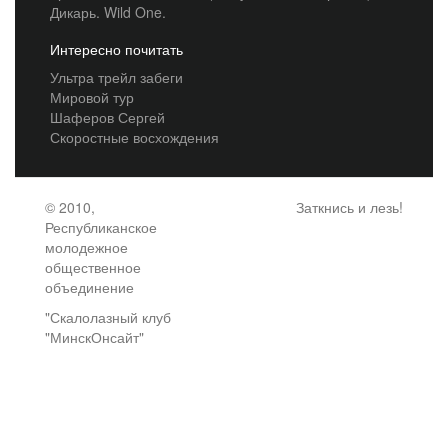
Дикарь. Wild One.
Интересно почитать
Ультра трейл забеги
Мировой тур
Шаферов Сергей
Скоростные восхождения
© 2010,
Заткнись и лезь!
Республиканское
молодежное
общественное
объединение
"Скалолазный клуб
"МинскОнсайт"