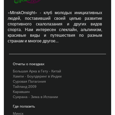
«MinskOnsight» - клуб молодых инициативных
людей, поставивший своей целью развитие
спортивного скалолазания и других видов
спорта. Нам интересен слеклайн, альпинизм,
красивые виды и путешествия по разным
странам и многое другое...
Отчеты о поездках
Большая Арка в Гету - Китай
Хампи - Боулдеринг в Индии
Суровая Патагония
Тайланд 2009
Каравшин
Суирана - Зима в Испании
Где полазить
Минск