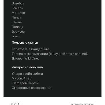
Витебск
Гомель
Могилев
Пинск
Шклов
Полоцк
Борисов
Брест
Полезные статьи
Страховка в болдеринге
Трение в скалолазании (с научной точки зрения).
Дикарь. Wild One.
Интересно почитать
Ультра трейл забеги
Мировой тур
Шаферов Сергей
Скоростные восхождения
© 2010,
Заткнись и лезь!