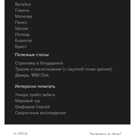
Витебск
Гомель
Могилев
Пинск
Шклов
Полоцк
Борисов
Брест
Полезные статьи
Страховка в болдеринге
Трение в скалолазании (с научной точки зрения).
Дикарь. Wild One.
Интересно почитать
Ультра трейл забеги
Мировой тур
Шаферов Сергей
Скоростные восхождения
© 2010,
Заткнись и лезь!