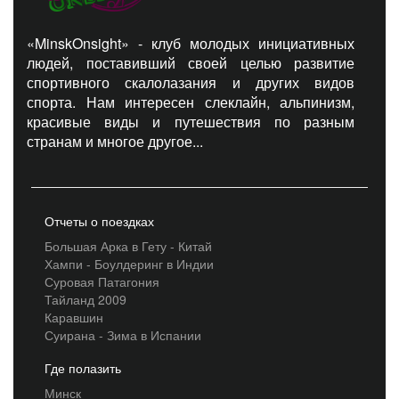
«MinskOnsight» - клуб молодых инициативных
людей, поставивший своей целью развитие
спортивного скалолазания и других видов
спорта. Нам интересен слеклайн, альпинизм,
красивые виды и путешествия по разным
странам и многое другое...
Отчеты о поездках
Большая Арка в Гету - Китай
Хампи - Боулдеринг в Индии
Суровая Патагония
Тайланд 2009
Каравшин
Суирана - Зима в Испании
Где полазить
Минск