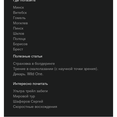
Минск
Витебск
Гомель
Могилев
Пинск
Шклов
Полоцк
Борисов
Брест
Полезные статьи
Страховка в болдеринге
Трение в скалолазании (с научной точки зрения).
Дикарь. Wild One.
Интересно почитать
Ультра трейл забеги
Мировой тур
Шаферов Сергей
Скоростные восхождения