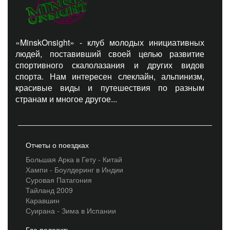
«MinskOnsight» - клуб молодых инициативных
людей, поставивший своей целью развитие
спортивного скалолазания и других видов
спорта. Нам интересен слеклайн, альпинизм,
красивые виды и путешествия по разным
странам и многое другое...
Отчеты о поездках
Большая Арка в Гету - Китай
Хампи - Боулдеринг в Индии
Суровая Патагония
Тайланд 2009
Каравшин
Суирана - Зима в Испании
Где полазить