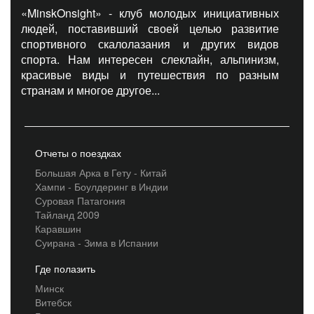
«MinskOnsight» - клуб молодых инициативных
людей, поставивший своей целью развитие
спортивного скалолазания и других видов
спорта. Нам интересен слеклайн, альпинизм,
красивые виды и путешествия по разным
странам и многое другое...
Отчеты о поездках
Большая Арка в Гету - Китай
Хампи - Боулдеринг в Индии
Суровая Патагония
Тайланд 2009
Каравшин
Суирана - Зима в Испании
Где полазить
Минск
Витебск