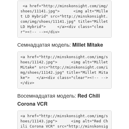
 <a href="http://minskonsight.com/img/
shoes/11141.jpg">      <img alt="Mille
t LD Hybrid" src="http://minskonsight.
com/img/shoes/11141.jpg" title="Millet 
LD Hybrid">     </a><div class="clea
Семнадцатая модель:
Millet Mitake
<a href="http://minskonsight.com/img/s
hoes/11142.jpg">      <img alt="Millet 
Mitake" src="http://minskonsight.com/i
mg/shoes/11142.jpg" title="Millet Mita
ke">   </a><div class="clear"><!-- -->
Восемнадцатая модель:
Red Chili
Corona VCR
<a href="http://minskonsight.com/img/s
hoes/11143.jpg">      <img alt="Red Ch
ili Corona VCR" src="http://minskonsig