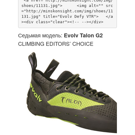
 <a href="http://minskonsight.com/img/
shoes/11131.jpg">      <img alt="" src
="http://minskonsight.com/img/shoes/11
131.jpg" title="Evolv Defy VTR">   </a
Седьмая модель:
Evolv Talon G2
CLIMBING EDITORS’ CHOICE