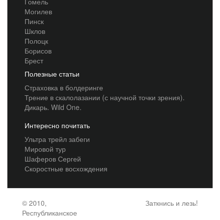
Гомель
Могилев
Пинск
Шклов
Полоцк
Борисов
Брест
Полезные статьи
Страховка в болдеринге
Трение в скалолазании (с научной точки зрения).
Дикарь. Wild One.
Интересно почитать
Ультра трейл забеги
Мировой тур
Шаферов Сергей
Скоростные восхождения
© 2010,
Заткнись и лезь!
Республиканское