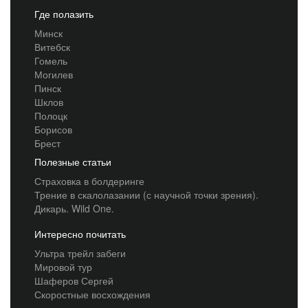
Где полазить
Минск
Витебск
Гомель
Могилев
Пинск
Шклов
Полоцк
Борисов
Брест
Полезные статьи
Страховка в болдеринге
Трение в скалолазании (с научной точки зрения).
Дикарь. Wild One.
Интересно почитать
Ультра трейл забеги
Мировой тур
Шаферов Сергей
Скоростные восхождения