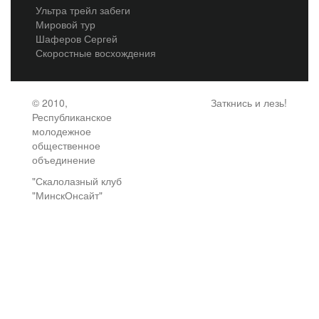
Ультра трейл забеги
Мировой тур
Шаферов Сергей
Скоростные восхождения
© 2010,
Заткнись и лезь!
Республиканское
молодежное
общественное
объединение
"Скалолазный клуб
"МинскОнсайт"