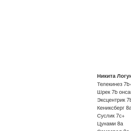
Никита Логу
Телекинез 7b
Шрек 7b онса
Эксцентрик 7b
Кениксберг 8
Суслик 7с+
Цунами 8а
Самосвал 8а