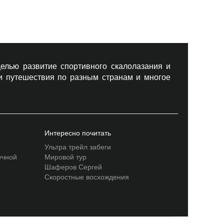
елью развитие спортивного скалолазания и
 и путешествия по разным странам и многое
Интересно почитать
Ультра трейл забеги
учной
Мировой тур
Шаферов Сергей
Скоростные восхождения