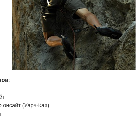
:
нов
+
йт
 онсайт (Уарч-Кая)
а