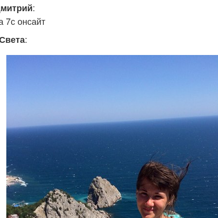
:
Дмитрий
а 7с онсайт
:
Света