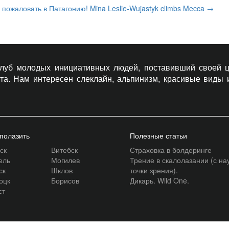
 пожаловать в Патагонию!
Mina Leslie-Wujastyk climbs Mecca
→
 клуб молодых инициативных людей, поставивший своей ц
рта. Нам интересен слеклайн, альпинизм, красивые виды
 полазить
Полезные статьи
ск
Витебск
Страховка в болдеринге
ель
Могилев
Трение в скалолазании (с на
ск
Шклов
точки зрения).
оцк
Борисов
Дикарь. Wild One.
ст