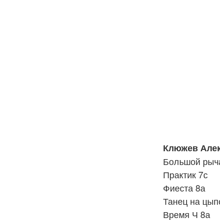
Клюжев Але
Большой рыча
Практик 7с
Фиеста 8а
Танец на цып
Время Ч 8а