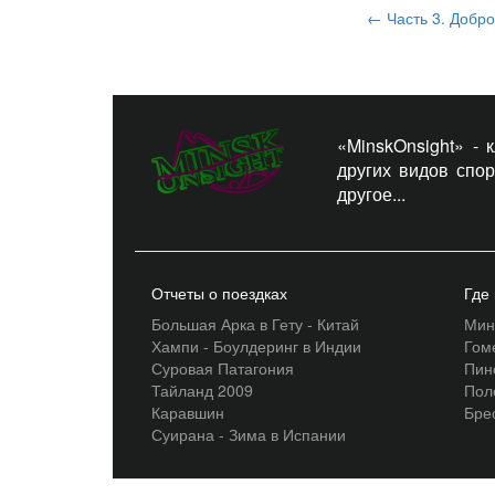
←
Часть 3. Добро
«MinskOnsight» -
других видов спо
другое...
Отчеты о поездках
Где
Большая Арка в Гету - Китай
Мин
Хампи - Боулдеринг в Индии
Гом
Суровая Патагония
Пин
Тайланд 2009
Пол
Каравшин
Бре
Суирана - Зима в Испании