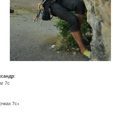
:
ксандр
г 7с
очках 7с+