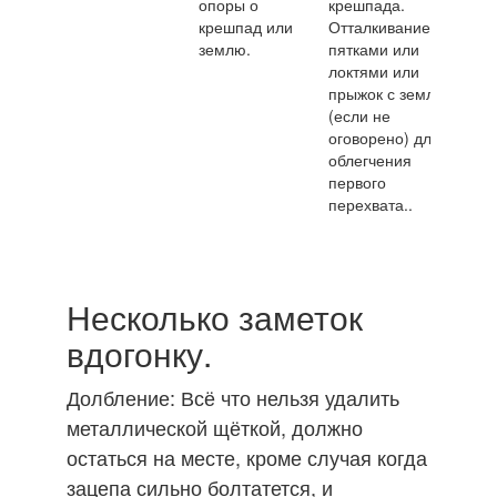
опоры о
крешпада.
крешпад или
Отталкивание
землю.
пятками или
локтями или
прыжок с земли
(если не
оговорено) для
облегчения
первого
перехвата..
Несколько заметок
вдогонку.
Долбление: Всё что нельзя удалить
металлической щёткой, должно
остаться на месте, кроме случая когда
зацепа сильно болтатется, и