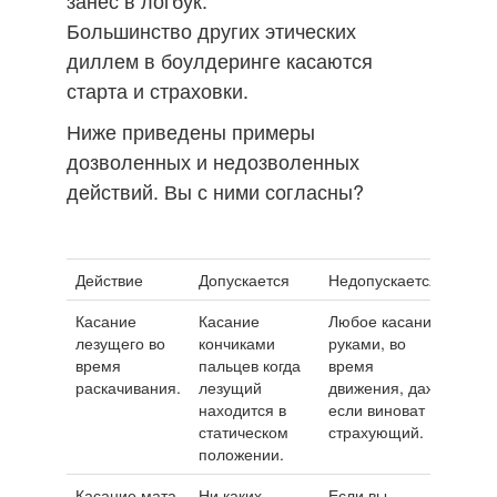
Большинство других этических
диллем в боулдеринге касаются
старта и страховки.
Ниже приведены примеры
дозволенных и недозволенных
действий. Вы с ними согласны?
Действие
Допускается
Недопускается
Касание
Касание
Любое касание
лезущего во
кончиками
руками, во
время
пальцев когда
время
раскачивания.
лезущий
движения, даже
находится в
если виноват
статическом
страхующий.
положении.
Касание мата
Ни каких
Если вы