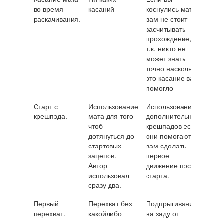
во время
касаний
коснулись мата,
раскачивания.
вам не стоит
засчитывать
прохождение,
т.к. никто не
может знать
точно насколько
это касание вам
помогло
Старт с
Использование
Использование
крешпэда.
мата для того
дополнительных
чтоб
крешпадов если
дотянуться до
они помогают
стартовых
вам сделать
зацепов.
первое
Автор
движение после
использовал
старта.
сразу два.
Первый
Перехват без
Подпрыгивание
перехват.
какойлибо
на заду от