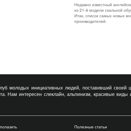
Недавно известный английс
из 21-й модели скальной обу
Итак, список самых новых м
производителей.
 клуб молодых инициативных людей, поставивший своей ц
рта. Нам интересен слеклайн, альпинизм, красивые виды
 полазить
Полезные статьи