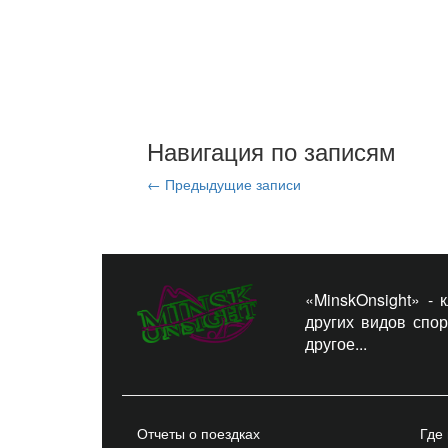
Навигация по записям
←
Предыдущие записи
«MinskOnsight» -
других видов спо
другое...
Отчеты о поездках
Где