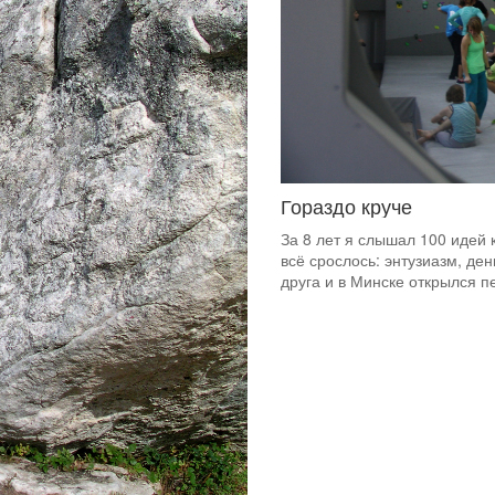
Гораздо круче
За 8 лет я слышал 100 идей к
всё срослось: энтузиазм, де
друга и в Минске открылся 