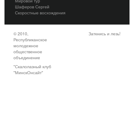
Мировой тур
Шаферов Сергей
Скоростные восхождения
© 2010,
Заткнись и лезь!
Республиканское
молодежное
общественное
объединение
"Скалолазный клуб
"МинскОнсайт"