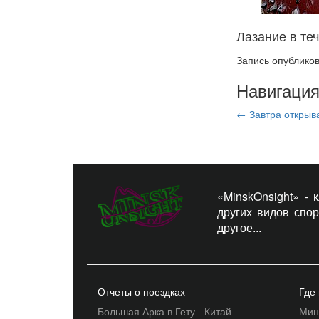
Лазание в те
Запись опублико
Навигация
←
Завтра открыв
«MinskOnsight» -
других видов спо
другое...
Отчеты о поездках
Где
Большая Арка в Гету - Китай
Мин