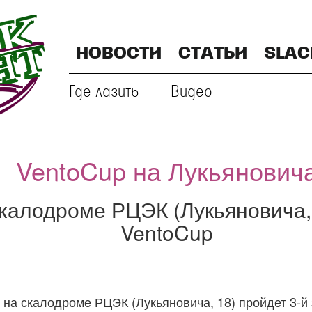
НОВОСТИ
СТАТЬИ
SLAC
Где лазить
Видео
VentoCup на Лукьянович
скалодроме РЦЭК (Лукьяновича, 
VentoCup
5 на скалодроме РЦЭК (Лукьяновича, 18) пройдет 3-й 