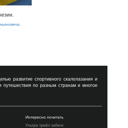
незии.
укьяновича
.
елью развитие спортивного скалолазания и
 и путешествия по разным странам и многое
Интересно почитать
Ультра трейл забеги