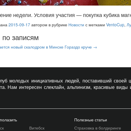
чение недели. Условия участия — покупка кубика маг
вана
2015-09-17
автором
в рубрике
Новости
с метками
VentoCup
,
Л
 по записям
ается новый скалодром в Минске
Гораздо круче
→
 клуб молодых инициативных людей, поставивший своей ц
рта. Нам интересен слеклайн, альпинизм, красивые виды
 полазить
Полезные статьи
ск
Витебск
Страховка в болдеринге