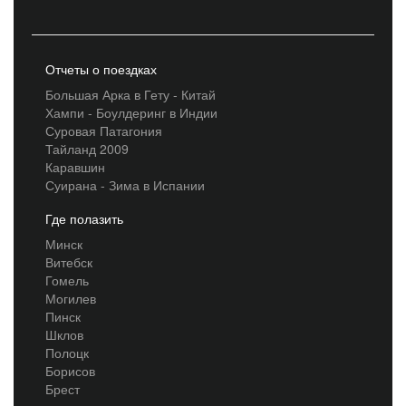
Отчеты о поездках
Большая Арка в Гету - Китай
Хампи - Боулдеринг в Индии
Суровая Патагония
Тайланд 2009
Каравшин
Суирана - Зима в Испании
Где полазить
Минск
Витебск
Гомель
Могилев
Пинск
Шклов
Полоцк
Борисов
Брест