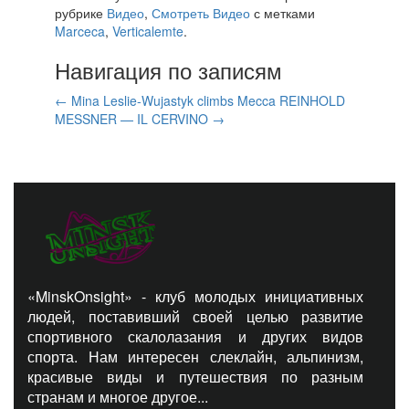
рубрике
Видео
,
Смотреть Видео
с метками
Marceca
,
Verticalemte
.
Навигация по записям
←
Mina Leslie-Wujastyk climbs Mecca
REINHOLD
MESSNER — IL CERVINO
→
«MinskOnsight» - клуб молодых инициативных
людей, поставивший своей целью развитие
спортивного скалолазания и других видов
спорта. Нам интересен слеклайн, альпинизм,
красивые виды и путешествия по разным
странам и многое другое...