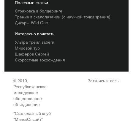
Полезные статьи
Страховка в болдеринге
Трение в скалолазании (с научной точки зрения).
Дикарь. Wild One.
Интересно почитать
Ультра трейл забеги
Мировой тур
Шаферов Сергей
Скоростные восхождения
© 2010,
Заткнись и лезь!
Республиканское
молодежное
общественное
объединение
"Скалолазный клуб
"МинскОнсайт"