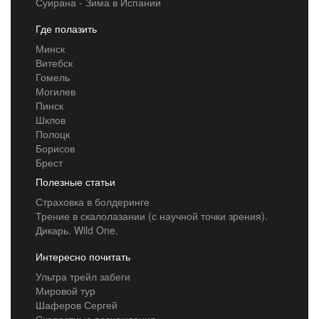
Суирана - Зима в Испании
Где полазить
Минск
Витебск
Гомель
Могилев
Пинск
Шклов
Полоцк
Борисов
Брест
Полезные статьи
Страховка в болдеринге
Трение в скалолазании (с научной точки зрения).
Дикарь. Wild One.
Интересно почитать
Ультра трейл забеги
Мировой тур
Шаферов Сергей
Скоростные восхождения